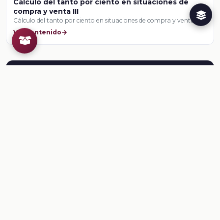
Cálculo del tanto por ciento en situaciones de
compra y venta III
Cálculo del tanto por ciento en situaciones de compra y venta III
Ver contenido
Herramientas para el docente
¿Ya conoces al Creador de
Recursos Educativos de la
Dirección General @prende.mx
CREA ?
Crea recursos para tus clases. Regístrate en la
NEMD
aquí
.
Conoce al CREA
Recursos
Relacionados