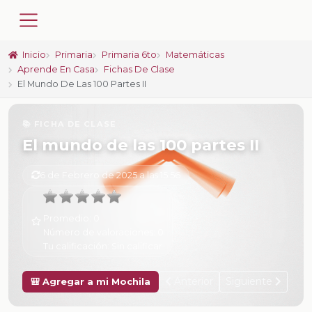
Inicio
Primaria
Primaria 6to
Matemáticas
Aprende En Casa
Fichas De Clase
El Mundo De Las 100 Partes II
📚 FICHA DE CLASE
El mundo de las 100 partes II
6 de Febrero de 2025 a las 15:56
Promedio:
0
Número de valoraciones:
0
Tu calificación:
Sin calificar
Anterior
Siguiente
🎒 Agregar a mi Mochila