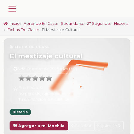
Inicio
Aprende En Casa
Secundaria
2° Segundo
Historia
Fichas De Clase
El Mestizaje Cultural
📚 FICHA DE CLASE
El mestizaje cultural
6 de Febrero de 2025 a las 17:01
Promedio:
0
Número de valoraciones:
0
Tu calificación:
Sin calificar
Historia
Anterior
Siguiente
🎒 Agregar a mi Mochila