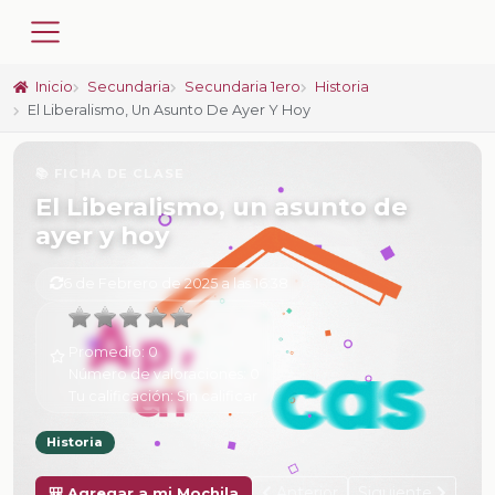
Inicio
Secundaria
Secundaria 1ero
Historia
El Liberalismo, Un Asunto De Ayer Y Hoy
📚 FICHA DE CLASE
El Liberalismo, un asunto de
ayer y hoy
6 de Febrero de 2025 a las 16:38
Promedio:
0
Número de valoraciones:
0
Tu calificación:
Sin calificar
Historia
Anterior
Siguiente
🎒 Agregar a mi Mochila