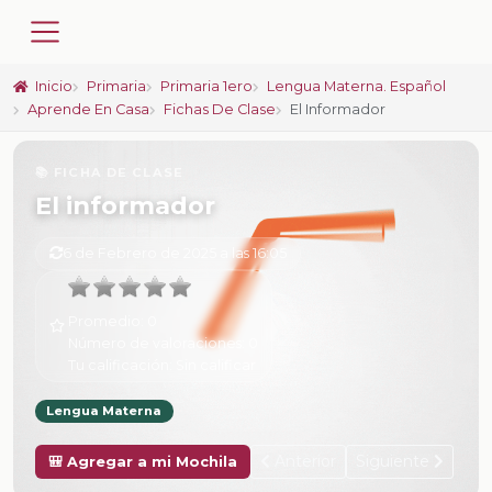
Inicio
Primaria
Primaria 1ero
Lengua Materna. Español
Aprende En Casa
Fichas De Clase
El Informador
📚 FICHA DE CLASE
El informador
6 de Febrero de 2025 a las 16:05
Promedio:
0
Número de valoraciones:
0
Tu calificación:
Sin calificar
Lengua Materna
Anterior
Siguiente
🎒 Agregar a mi Mochila