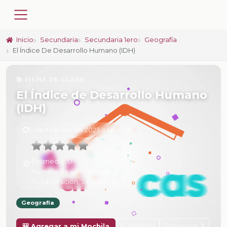
Inicio
Secundaria
Secundaria 1ero
Geografía
El Índice De Desarrollo Humano (IDH)
📚 FICHA DE CLASE
El Índice de Desarrollo Humano
(IDH)
6 de Febrero de 2025 a las 16:36
Promedio:
0
Número de valoraciones:
0
Tu calificación:
Sin calificar
Geografía
Anterior
Siguiente
🎒 Agregar a mi Mochila