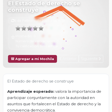
El Estado de derecho se
construye
6 de Febrero de 2025 a las 16:59
Promedio:
0
Número de valoraciones:
0
Tu calificación:
Sin calificar
Anterior
Siguiente
🎒 Agregar a mi Mochila
El Estado de derecho se construye
Aprendizaje esperado:
valora la importancia de
participar conjuntamente con la autoridad en
asuntos que fortalecen el Estado de derecho y la
convivencia democrática.