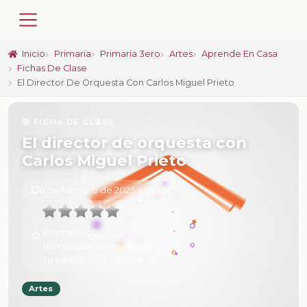
Inicio
Primaria
Primaria 3ero
Artes
Aprende En Casa
Fichas De Clase
El Director De Orquesta Con Carlos Miguel Prieto
📚 FICHA DE CLASE
El director de orquesta con
Carlos Miguel Prieto
6 de Febrero de 2025 a las 15:17
Promedio:
0
Número de valoraciones:
0
Tu calificación:
Sin calificar
Artes