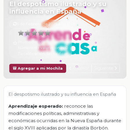
El despotismo ilustrado y su
influencia en España
6 de Febrero de 2025 a las 17:01
Promedio:
0
Número de valoraciones:
0
Tu calificación:
Sin calificar
Anterior
Siguiente
🎒 Agregar a mi Mochila
El despotismo ilustrado y su influencia en España
Aprendizaje esperado:
reconoce las
modificaciones políticas, administrativas y
económicas ocurridas en la Nueva España durante
el siglo XVIII aplicadas por la dinastía Borbón.