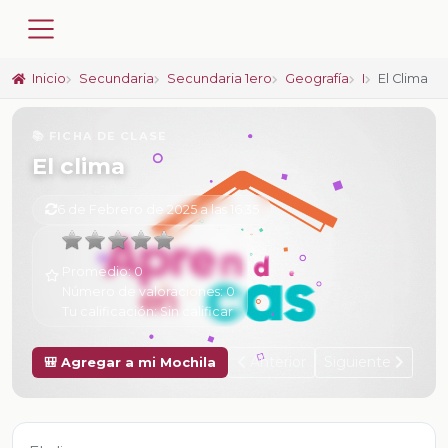
Inicio
Secundaria
Secundaria 1ero
Geografía
I
El Clima
📚 FICHA DE CLASE
El clima
6 de Febrero de 2025 a las 16:35
Promedio:
0
Número de valoraciones:
0
Tu calificación:
Sin calificar
Anterior
Siguiente
🎒 Agregar a mi Mochila