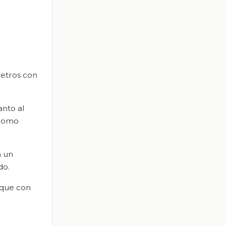
metros con
anto al
 como
a un
do.
 que con