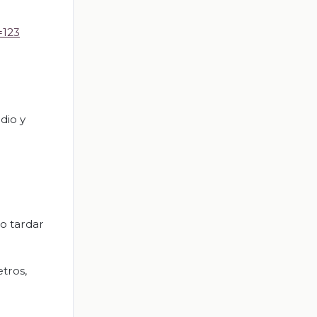
=123
dio y
no tardar
tros,