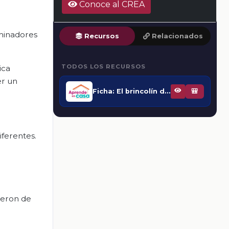
Conoce al CREA
minadores
Recursos
Relacionados
TODOS LOS RECURSOS
ica
er un
Ficha: El brincolín de tela
🎒
ferentes.
ieron de