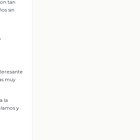
son tan
ños sin
s
teresante
yas muy
a la
blamos y