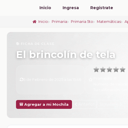
Inicio
Ingresa
Regístrate
Inicio
Primaria
Primaria 5to
Matemáticas
A
📚 FICHA DE CLASE
El brincolín de tela
Promedio:
0
6 de Febrero de 2025 a las 15:46
Número de valora
Tu calificación:
Sin 
Anterior
Siguiente
🎒 Agregar a mi Mochila