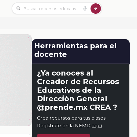
Herramientas para el
docente
¿Ya conoces al
Creador de Recursos
Educativos de la
Dirección General
@prende.mx CREA ?
Crea recursos para tus clases.
Regístrate en la NEMD
aquí
.