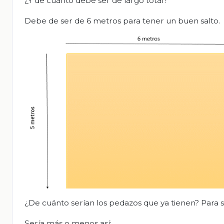
¿Y de cuánto debe ser de largo total?
Debe de ser de 6 metros para tener un buen salto.
¿De cuánto serían los pedazos que ya tienen? Para s
Sería más o menos así: