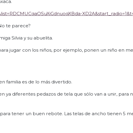
axaca.
list=RDCMUCqaOSuXiGdnuoqXBda-XD2A&start_radio=1&t
¿No te parece?
ga Silvia y su abuelita.
 para jugar con los niños, por ejemplo, ponen un niño en me
n familia es de lo más divertido.
en ya diferentes pedazos de tela que sólo van a unir, para 
 para tener un buen rebote. Las telas de ancho tienen 5 me