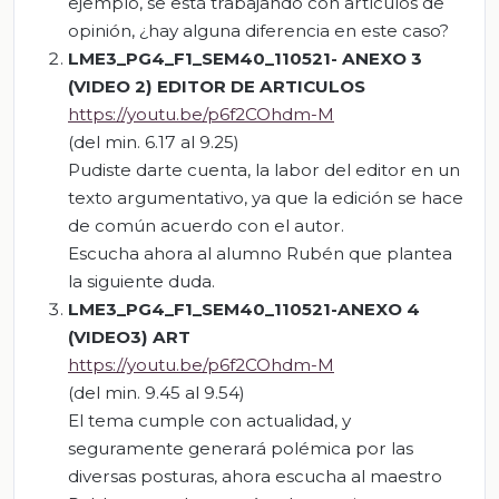
ejemplo, se está trabajando con artículos de
opinión, ¿hay alguna diferencia en este caso?
LME3_PG4_F1_SEM40_110521- ANEXO 3
(VIDEO 2) EDITOR DE ARTICULOS
https://youtu.be/p6f2COhdm-M
(del min. 6.17 al 9.25)
Pudiste darte cuenta, la labor del editor en un
texto argumentativo, ya que la edición se hace
de común acuerdo con el autor.
Escucha ahora al alumno Rubén que plantea
la siguiente duda.
LME3_PG4_F1_SEM40_110521-ANEXO 4
(VIDEO3) ART
https://youtu.be/p6f2COhdm-M
(del min. 9.45 al 9.54)
El tema cumple con actualidad, y
seguramente generará polémica por las
diversas posturas, ahora escucha al maestro