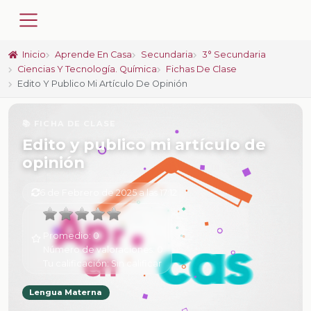
Inicio
Aprende En Casa
Secundaria
3° Secundaria
Ciencias Y Tecnología. Química
Fichas De Clase
Edito Y Publico Mi Artículo De Opinión
📚 FICHA DE CLASE
Edito y publico mi artículo de
opinión
6 de Febrero de 2025 a las 17:12
Promedio:
0
Número de valoraciones:
0
Tu calificación:
Sin calificar
Lengua Materna