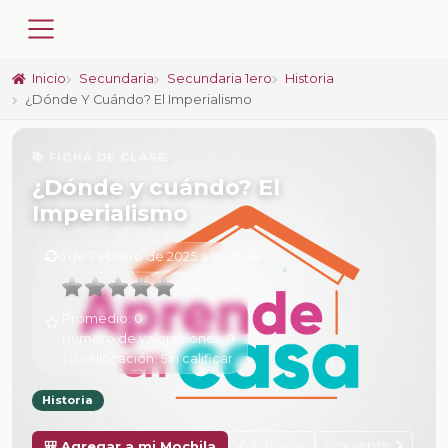
Inicio
Secundaria
Secundaria 1ero
Historia
¿Dónde Y Cuándo? El Imperialismo
📚 FICHA DE CLASE
¿Dónde y cuándo? El
Imperialismo
6 de Febrero de 2025 a las 16:38
Promedio:
0
Número de valoraciones:
0
Tu calificación:
Sin calificar
Historia
Anterior
Siguiente
🎒 Agregar a mi Mochila