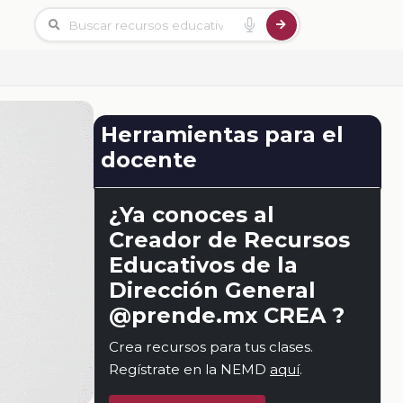
Herramientas para el
docente
¿Ya conoces al
Creador de Recursos
Educativos de la
Dirección General
@prende.mx CREA ?
Crea recursos para tus clases.
Regístrate en la NEMD
aquí
.