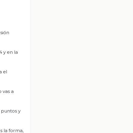
esión
 y en la
a el
o vas a
 puntos y
s la forma,