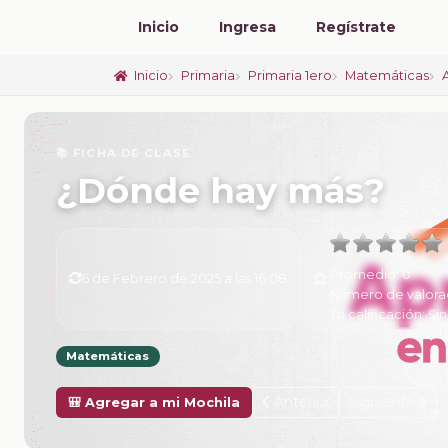
Inicio
Ingresa
Regístrate
Inicio
Primaria
Primaria 1ero
Matemáticas
📚 FICHA DE CLASE
¿Dónde hay más?
Promedio:
0
6 de Febrero de 2025 a las 16:08
Número de valora
Tu calificación:
Sin
Matemáticas
Anterior
Siguiente
🎒 Agregar a mi Mochila