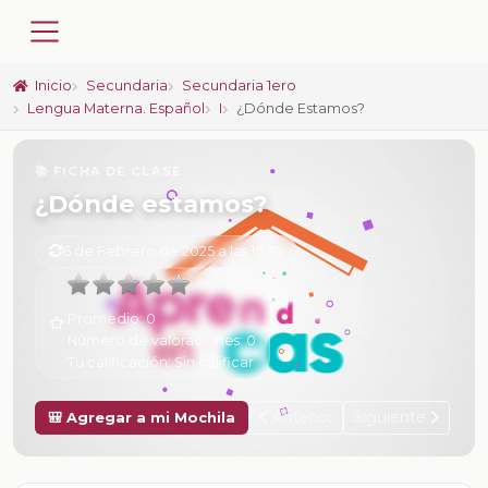
Inicio
Secundaria
Secundaria 1ero
Lengua Materna. Español
I
¿Dónde Estamos?
📚 FICHA DE CLASE
¿Dónde estamos?
6 de Febrero de 2025 a las 16:39
Promedio:
0
Número de valoraciones:
0
Tu calificación:
Sin calificar
Anterior
Siguiente
🎒 Agregar a mi Mochila