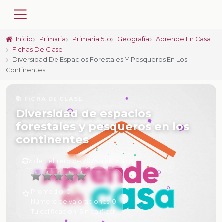
Inicio
Primaria
Primaria 5to
Geografía
Aprende En Casa
Fichas De Clase
Diversidad De Espacios Forestales Y Pesqueros En Los
Continentes
📚 FICHA DE CLASE
Diversidad de espacios
forestales y pesqueros en los
continentes
6 de Febrero de 2025 a las 15:41
Promedio:
0
Número de valoraciones:
0
Tu calificación:
Sin calificar