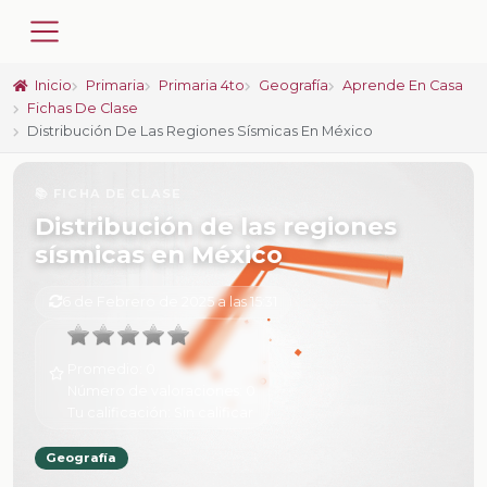
Inicio
Primaria
Primaria 4to
Geografía
Aprende En Casa
Fichas De Clase
Distribución De Las Regiones Sísmicas En México
📚 FICHA DE CLASE
Distribución de las regiones
sísmicas en México
6 de Febrero de 2025 a las 15:31
Promedio:
0
Número de valoraciones:
0
Tu calificación:
Sin calificar
Geografía