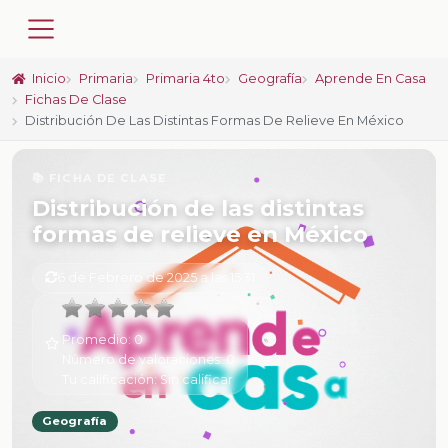
Inicio
Primaria
Primaria 4to
Geografía
Aprende En Casa
Fichas De Clase
Distribución De Las Distintas Formas De Relieve En México
📚 FICHA DE CLASE
Distribución de las distintas
formas de relieve en México
6 de Febrero de 2025 a las 15:31
Promedio:
0
Número de valoraciones:
0
Tu calificación:
Sin calificar
Geografía