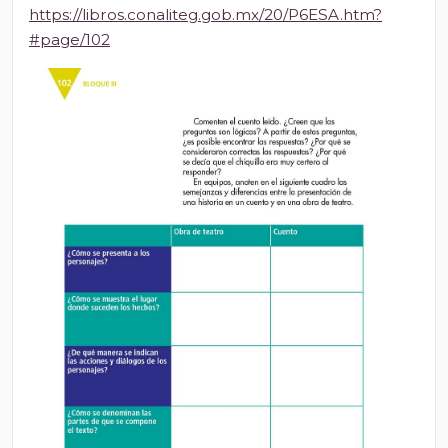
https://libros.conaliteg.gob.mx/20/P6ESA.htm?
#page/102