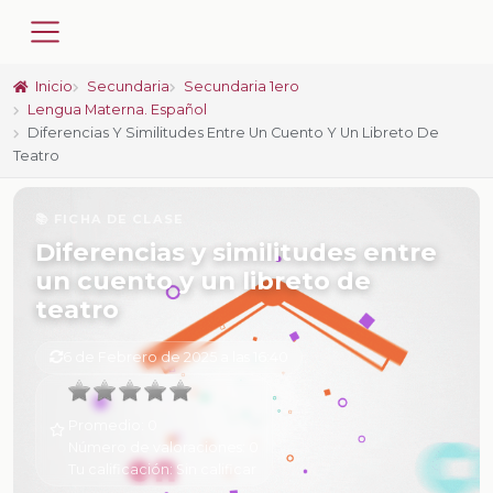
Inicio
Secundaria
Secundaria 1ero
Lengua Materna. Español
Diferencias Y Similitudes Entre Un Cuento Y Un Libreto De
Teatro
📚 FICHA DE CLASE
Diferencias y similitudes entre
un cuento y un libreto de
teatro
6 de Febrero de 2025 a las 16:40
Promedio:
0
Número de valoraciones:
0
Tu calificación:
Sin calificar