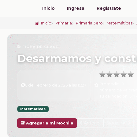
Inicio
Ingresa
Regístrate
Inicio
Primaria
Primaria 3ero
Matemáticas
📚 FICHA DE CLASE
Desarmamos y const
Promedio:
0
6 de Febrero de 2025 a las 15:27
Número de valorac
Tu calificación:
Sin 
Matemáticas
Anterior
Siguiente
🎒 Agregar a mi Mochila