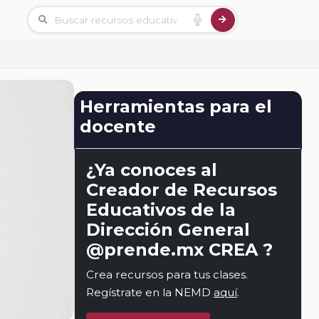
Herramientas para el
docente
¿Ya conoces al
Creador de Recursos
Educativos de la
Dirección General
@prende.mx CREA ?
Crea recursos para tus clases.
Regístrate en la NEMD
aquí
.