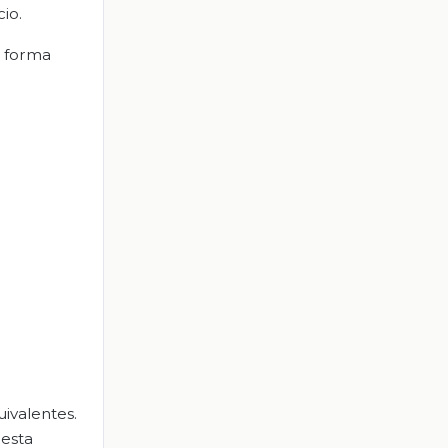
io.
l forma
ivalentes.
uesta