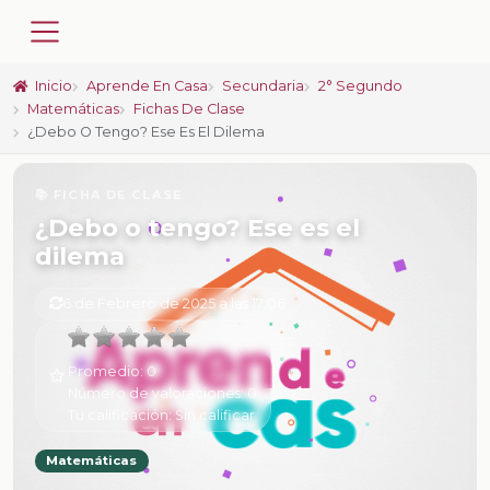
Inicio
Aprende En Casa
Secundaria
2° Segundo
Matemáticas
Fichas De Clase
¿Debo O Tengo? Ese Es El Dilema
📚 FICHA DE CLASE
¿Debo o tengo? Ese es el
dilema
6 de Febrero de 2025 a las 17:06
Promedio:
0
Número de valoraciones:
0
Tu calificación:
Sin calificar
Matemáticas