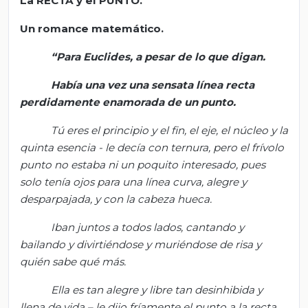
La RECTA y el PUNTO
.
Un romance matemático
.
“
Para Euclides, a pesar de lo que digan
.
Había una vez una sensata línea recta
perdidamente enamorada de un punto.
Tú eres el principio y el fin, el eje, el núcleo y la
quinta
esencia -
le decía con ternura, pero el frívolo
punto no estaba ni un poquito interesado, pues
solo tenía ojos para una línea curva, alegre y
desparpajada, y con la cabeza hueca.
Iban juntos a todos lados, cantando y
bailando y divirtiéndose y muriéndo
se de risa y
quién sabe qué más.
Ella es tan alegre y libre tan desinhibida y
llena de vida – le dijo fríamente el punto a la recta.