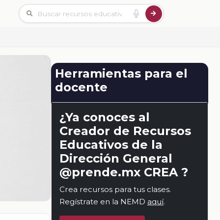
Herramientas para el
docente
¿Ya conoces al
Creador de Recursos
Educativos de la
Dirección General
@prende.mx CREA ?
Crea recursos para tus clases.
Regístrate en la NEMD
aquí
.