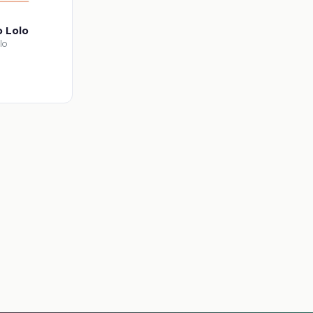
o Lolo
lo