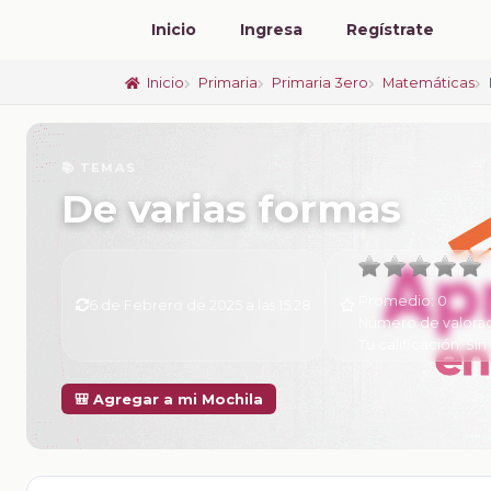
Inicio
Ingresa
Regístrate
Inicio
Primaria
Primaria 3ero
Matemáticas
📚 TEMAS
De varias formas
Promedio:
0
6 de Febrero de 2025 a las 15:28
Número de valora
Tu calificación:
Sin 
🎒 Agregar a mi Mochila