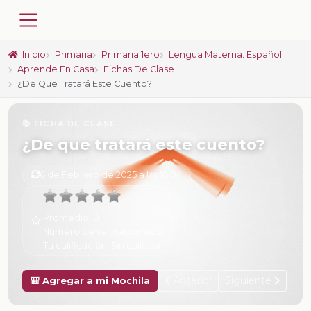
Inicio
Primaria
Primaria 1ero
Lengua Materna. Español
Aprende En Casa
Fichas De Clase
¿De Que Tratará Este Cuento?
📚 FICHA DE CLASE
¿De que tratará este cuento?
6 de Febrero de 2025 a las 16:04
Promedio:
0
Número de valoraciones:
0
Tu calificación:
Sin calificar
Anterior
Siguiente
🎒 Agregar a mi Mochila