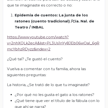
que te imaginaste es correcto o no:
Epidemia de cuentos: La junta de los
ratones (cuento tradicional) /Cía. Nal. de
Teatro / INBAL
https://www.youtube.com/watch?
v=2nhXQLk2ecA&list=PL3Us1nYy8JEb06wOaI_6gR
mcYbhzRDyzz&index=2
¿Qué tal? ¿Te gustó el cuento?
Vuelva a comentar con tu familia, ahora las
siguientes preguntas:
La historia, ¿Se trató de lo que tu imaginaste?
¿Por qué no les gusta el gato a los ratones?
¿Qué tiene que ver el título de la fábula con lo
que ahí se narra?