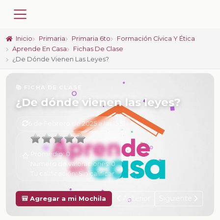
Inicio
Primaria
Primaria 6to
Formación Cívica Y Ética
Aprende En Casa
Fichas De Clase
¿De Dónde Vienen Las Leyes?
📚 FICHA DE CLASE
¿De dónde vienen las leyes?
6 de Febrero de 2025 a las 15:51
Promedio:
0
Número de valoraciones:
0
Tu calificación:
Sin calificar
Anterior
Siguiente
🎒 Agregar a mi Mochila