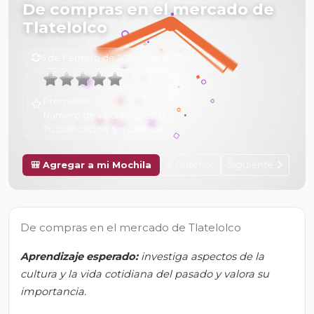
De compras en el mercado de
Tlatelolco
6 de Febrero de 2025 a las 15:53
Promedio:
0
Número de valoraciones:
0
Tu calificación:
Sin calificar
Anterior
Siguiente
🎒 Agregar a mi Mochila
De compras en el mercado de Tlatelolco
Aprendizaje esperado:
investiga aspectos de la
cultura y la vida cotidiana del pasado y valora su
importancia.