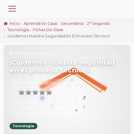
Inicio
Aprende En Casa
Secundaria
2° Segundo
Tecnología
Fichas De Clase
¡Cuidemos Nuestra Seguridad En El Proceso Técnico!
📚 FICHA DE CLASE
¡Cuidemos nuestra seguridad
en el proceso técnico!
6 de Febrero de 2025 a las 17:09
Promedio:
0
Número de valoraciones:
0
Tu calificación:
Sin calificar
Tecnología