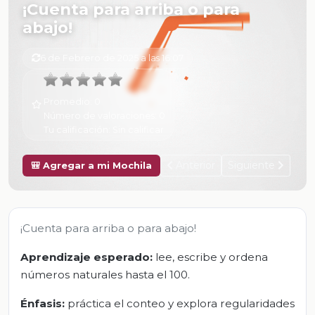
¡Cuenta para arriba o para
abajo!
6 de Febrero de 2025 a las 16:07
Promedio:
0
Número de valoraciones:
0
Tu calificación:
Sin calificar
Anterior
Siguiente
🎒 Agregar a mi Mochila
¡Cuenta para arriba o para abajo!
Aprendizaje esperado:
lee, escribe y ordena
números naturales hasta el 100.
Énfasis:
práctica el conteo y explora regularidades