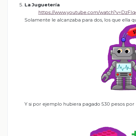
La Jug
u
etería
https://www.youtube.com/watch?v=DzFIq
Solamente le alcanzaba para dos, los que ella qu
Y si por ejemplo hubiera pagado 530 pesos por el 