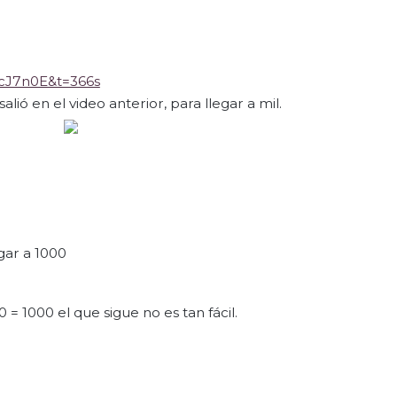
cJ7n0E&t=366s
ió en el video anterior, para llegar a mil.
egar a 1000
= 1000 el que sigue no es tan fácil.