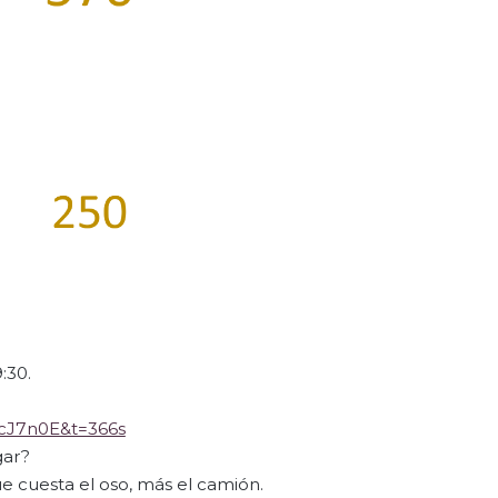
:30.
cJ7n0E&t=366s
gar?
 cuesta el oso, más el camión.