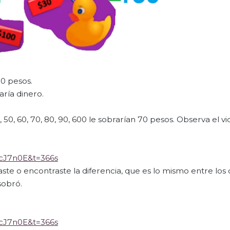
30 pesos.
ría dinero.
, 50, 60, 70, 80, 90, 600 le sobrarían 70 pesos. Observa el v
cJ7n0E&t=366s
ste o encontraste la diferencia, que es lo mismo entre los
sobró.
cJ7n0E&t=366s