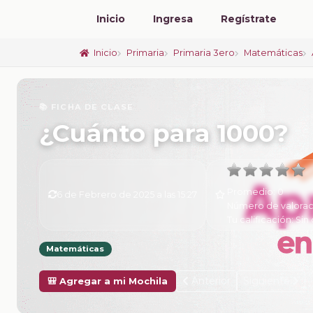
Inicio
Ingresa
Regístrate
Inicio
Primaria
Primaria 3ero
Matemáticas
📚 FICHA DE CLASE
¿Cuánto para 1000?
Promedio:
0
6 de Febrero de 2025 a las 15:27
Número de valorac
Tu calificación:
Sin 
Matemáticas
Anterior
Siguiente
🎒 Agregar a mi Mochila