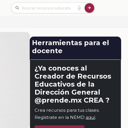
Herramientas para el
docente
¿Ya conoces al
Creador de Recursos
Educativos de la
Dirección General
@prende.mx CREA ?
Crea recursos para tus clases.
Regístrate en la NEMD
aquí
.