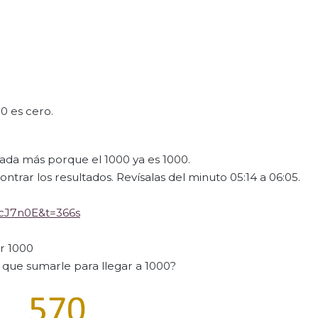
0 es cero.
ada más porque el 1000 ya es 1000.
trar los resultados. Revísalas del minuto 05:14 a 06:05.
cJ7n0E&t=366s
ar 1000
 que sumarle para llegar a 1000?