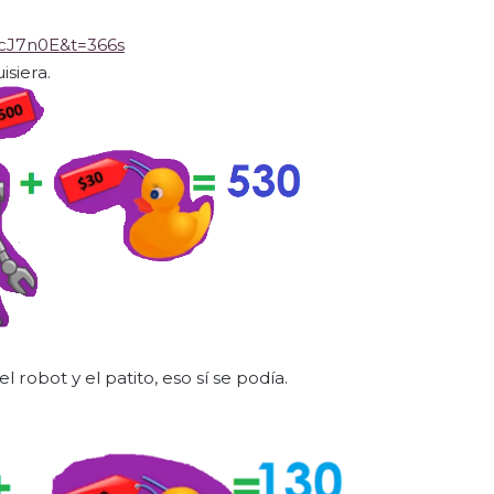
cJ7n0E&t=366s
isiera.
robot y el patito, eso sí se podía.