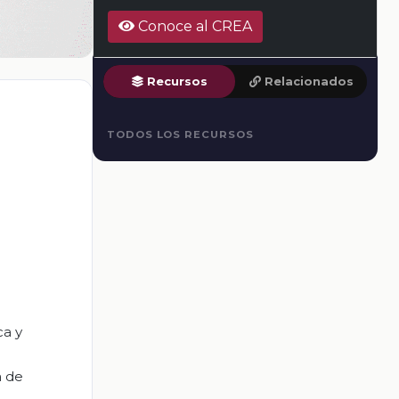
Conoce al CREA
Recursos
Relacionados
TODOS LOS RECURSOS
ca y
a de