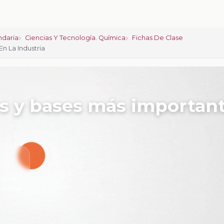
ndaria
Ciencias Y Tecnología. Química
Fichas De Clase
n La Industria
os y bases más importan
iones:
0
calificar