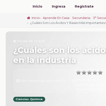
Inicio
Ingresa
Regístrate
Inicio
Aprende En Casa
Secundaria
3° Secu
¿Cuáles Son Los Ácidos Y Bases Más Importantes E
📚 FICHA DE CLASE
¿Cuáles son los ácid
en la industria
Promedio:
0
6 de Febrero de 2025 a las 17:12
Número de valorac
Tu calificación:
Sin 
Ciencias. Química