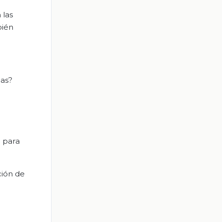
 las
bién
nas?
n para
ción de