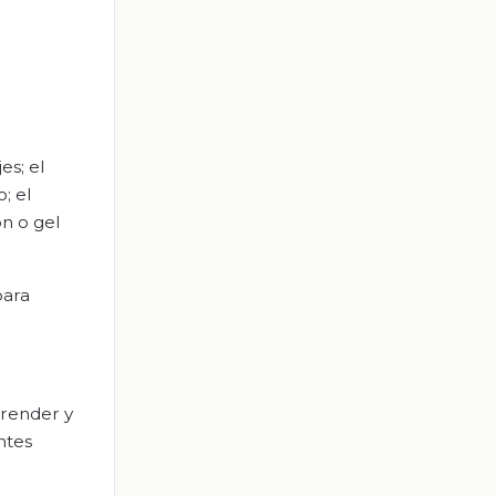
es; el
; el
ón o gel
para
prender y
ntes