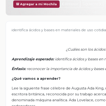
Anterior
Siguiente
🎒 Agregar a mi Mochila
identifica ácidos y bases en materiales de uso cotidi
¿
Cuáles son los ácidos
Aprendizaje esperado:
i
dentifica ácidos y bases en 
Énfasis:
r
econocer la importancia de ácidos y bases en
¿Qué
vamos a
aprender?
Lee la siguiente frase célebre de Augusta Ada King,
escritora británica, reconocida por su trabajo acerc
denominada máquina analítica. Ada Lovelace, como
ordenadores.