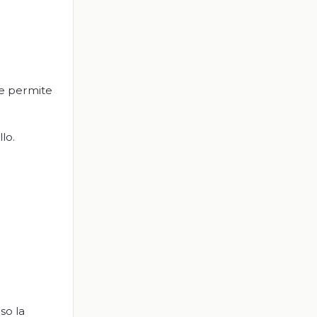
ue permite
lo.
so la