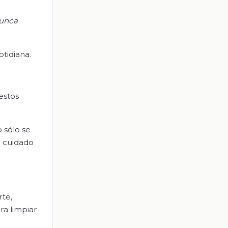
nunca
otidiana.
estos
 sólo se
l cuidado
rte,
ra limpiar