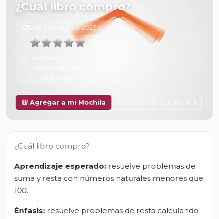
¿Cuál libro compro?
6 de Febrero de 2025 a las 16:08
Promedio:
0
Número de valoraciones:
0
Tu calificación:
Sin calificar
Anterior
Siguiente
🎒 Agregar a mi Mochila
¿Cuál libro compro?
Aprendizaje esperado:
resuelve problemas de
suma y resta con números naturales menores que
100.
Énfasis:
resuelve problemas de resta calculando