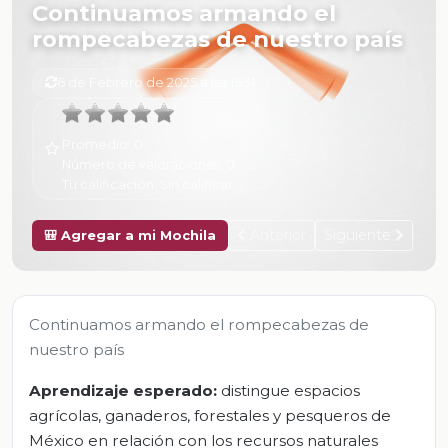
Continuamos armando el
rompecabezas de nuestro país
6 de Febrero de 2025 a las 15:31
Promedio:
0
Número de valoraciones:
0
Tu calificación:
Sin calificar
Anterior
Siguiente
🎒 Agregar a mi Mochila
Continuamos armando el rompecabezas de
nuestro país
Aprendizaje esperado:
distingue espacios
agrícolas, ganaderos, forestales y pesqueros de
México en relación con los recursos naturales