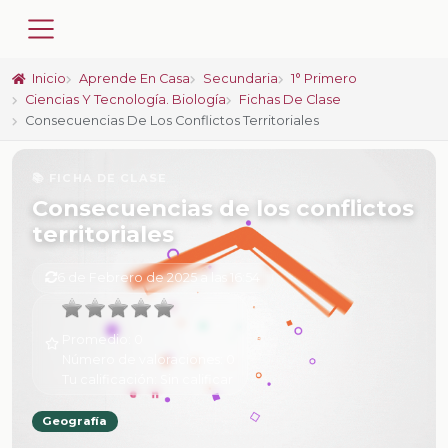
Inicio
Aprende En Casa
Secundaria
1° Primero
Ciencias Y Tecnología. Biología
Fichas De Clase
Consecuencias De Los Conflictos Territoriales
📚 FICHA DE CLASE
Consecuencias de los conflictos
territoriales
6 de Febrero de 2025 a las 16:54
Promedio:
0
Número de valoraciones:
0
Tu calificación:
Sin calificar
Geografía