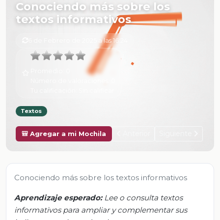
Conociendo más sobre los
textos informativos
6 de Febrero de 2025 a las 16:24
Promedio:
0
Número de valoraciones:
0
Tu calificación:
Sin calificar
Textos
Anterior
Siguiente
🎒 Agregar a mi Mochila
Conociendo más sobre los textos informativos
Aprendizaje esperado:
Lee o consulta textos
informativos para ampliar y complementar sus