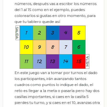
números, d
espués va
s a escribir los números
del 1
a
l 15 como en el ejemplo, p
uedes
colorearlos si gusta
s en otro momento, p
ara
que tu tablero quede así:
En este juego van a tomar por turnos el dado
los participantes, irán avanzando tantos
cuadros c
omo puntos lo indique el dado, e
l
reto
es llegar a la meta o pasarla p
ero hay dos
casillas importantes, si caes en la casilla 5
pierdes tu turno, y si caes en el 10, avanzas otra