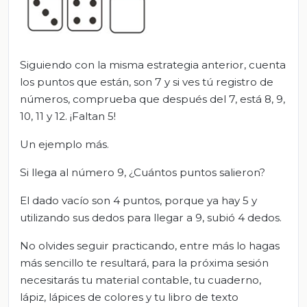
S
iguiendo
con la misma estrategia anterior, cuenta
los puntos que están,
son 7 y si ve
s
tú
registro de
números, comprueba
que después del 7, está 8, 9,
10, 11
y 12.
¡Faltan 5!
Un
ejemplo más.
Si llega al número 9, ¿C
uántos puntos
salieron?
E
l dado vacío son 4 puntos, porque ya hay 5 y
utilizando sus dedos para llegar a 9, subió 4 dedos.
No olvides seguir practicando, entre más lo ha
gas
más sencillo te resultará, p
ara la próxima sesión
necesitarás tu material contable, tu cuaderno,
lápiz, lápices de colores y tu libro de texto