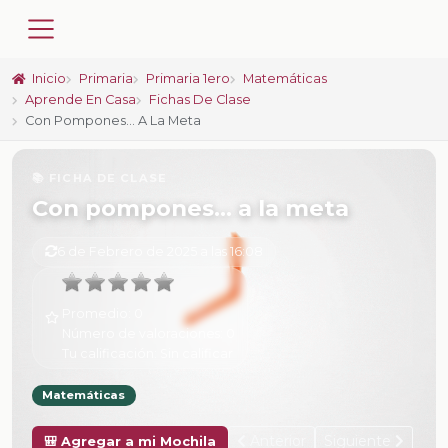
Inicio
Primaria
Primaria 1ero
Matemáticas
Aprende En Casa
Fichas De Clase
Con Pompones… A La Meta
📚 FICHA DE CLASE
Con pompones… a la meta
6 de Febrero de 2025 a las 16:08
Promedio:
0
Número de valoraciones:
0
Tu calificación:
Sin calificar
Matemáticas
Anterior
Siguiente
🎒 Agregar a mi Mochila