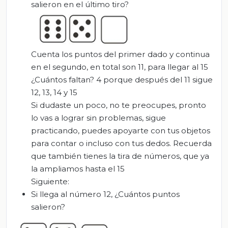
salieron en el último tiro?
Cuenta los puntos del primer dado y continua
en el segundo, en total son 11
, para
llegar al
15
¿Cuántos faltan?
4 por
que después del 11 sigue
12,
13,
14 y 15
Si dudaste un poco, no te preocupes, pronto
lo vas a lograr sin problemas, s
igue
practicando
, puedes apoyarte con tus objetos
para contar o incluso con tus dedos. Recuerda
que también t
i
enes la tira de números, q
ue ya
la ampliamos hasta el 15
S
iguiente
:
Si llega
al número 12, ¿
C
uántos puntos
salieron?