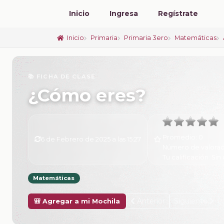
Inicio
Ingresa
Regístrate
Inicio
Primaria
Primaria 3ero
Matemáticas
📚 FICHA DE CLASE
¿Cómo eres?
Promedio:
0
6 de Febrero de 2025 a las 15:27
Número de valorac
Tu calificación:
Sin 
Matemáticas
Anterior
Siguiente
🎒 Agregar a mi Mochila