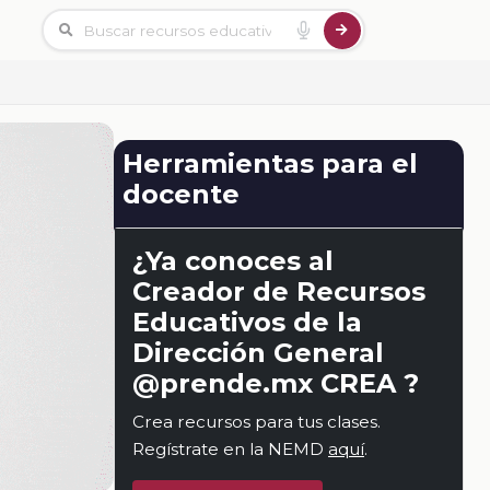
Herramientas para el
docente
¿Ya conoces al
Creador de Recursos
Educativos de la
Dirección General
@prende.mx CREA ?
Crea recursos para tus clases.
Regístrate en la NEMD
aquí
.