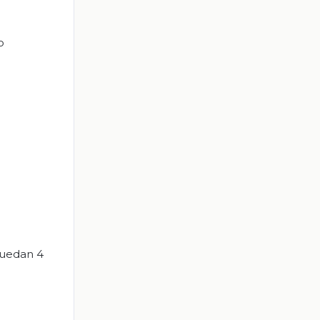
o
quedan 4