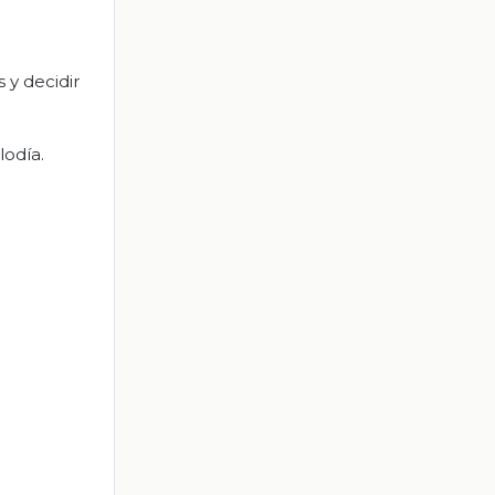
s y decidir
lodía.