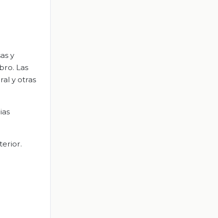
sas y
bro. Las
al y otras
ias
terior.