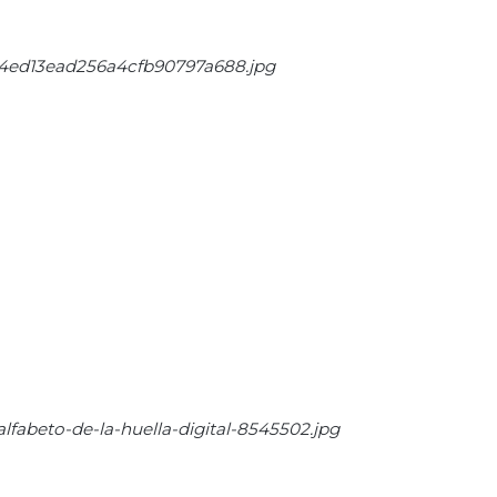
dc4ed13ead256a4cfb90797a688.jpg
lfabeto-de-la-huella-digital-8545502.jpg