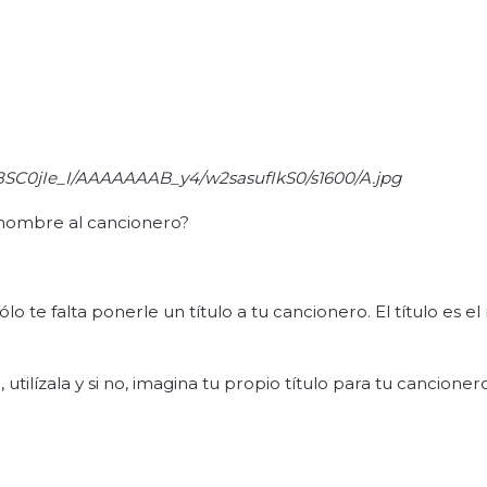
8SC0jIe_I/AAAAAAAB_y4/w2sasufIkS0/s1600/A.jpg
u nombre al cancionero?
ólo te falta ponerle un título a tu cancionero. El título es 
 utilízala y si no, imagina tu propio título para tu cancionero