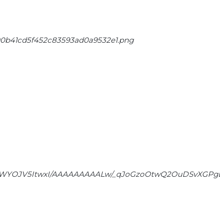
df00b41cd5f452c83593ad0a9532e1.png
0W0/WYOJV5ItwxI/AAAAAAAAALw/_qJoGzoOtwQ2OuDSvXGP