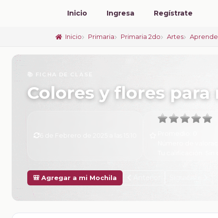
Inicio
Ingresa
Regístrate
Inicio
Primaria
Primaria 2do
Artes
Aprende
📚 FICHA DE CLASE
Colores y flores para
Promedio:
0
6 de Febrero de 2025 a las 15:10
Número de valorac
Tu calificación:
Sin 
Anterior
Siguiente
🎒 Agregar a mi Mochila