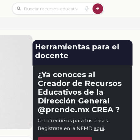
Herramientas para el
docente
¿Ya conoces al
Creador de Recursos
Educativos de la
Dirección General
@prende.mx CREA ?
Crea recursos para tus clases.
Regístrate en la NEMD
aquí
.