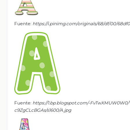
Fuente:
https://i.pinimg.com/originals/68/df/00/68
Fuente:
https://1.bp.blogspot.com/-FvTwXMUW
c9ZgCLcBGAs/s1600/A.jpg