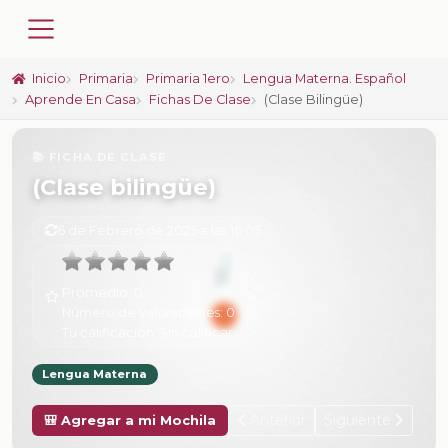
Inicio
Primaria
Primaria 1ero
Lengua Materna. Español
Aprende En Casa
Fichas De Clase
(Clase Bilingüe)
📚 FICHA DE CLASE
(Clase bilingüe)
6 de Febrero de 2025 a las 16:05
Promedio:
0
Número de valoraciones:
0
Tu calificación:
Sin calificar
Lengua Materna
Anterior
Siguiente
🎒 Agregar a mi Mochila