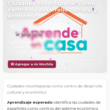
Ciudades novohispanas como
centro de desarrollo cultural y
económico
6 de Febrero de 2025 a las 17:00
Promedio:
0
Número de valoraciones:
0
Tu calificación:
Sin calificar
Anterior
Siguiente
🎒 Agregar a mi Mochila
Ciudades novohispanas como centro de desarrollo
cultural y económico
Aprendizaje esperado:
identifica las ciudades de
españoles como centros del sistema económico