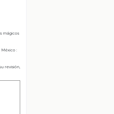
es mágicos
 México :
u revisión,