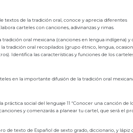
 textos de la tradición oral, conoce y aprecia diferentes
Elabora carteles con canciones, adivinanzas y rimas.
a tradición oral mexicana (canciones en lengua indígena) y 
 la tradición oral recopilados (grupo étnico, lengua, ocasion
os). Identifica las características y funciones de los carteles
rteles en la importante difusión de la tradición oral mexican
 la práctica social del lenguaje 11 “Conocer una canción de 
 canciones y comenzarás a planear tu cartel, que será el p
bro de texto de Español de sexto grado, diccionario, y lápiz