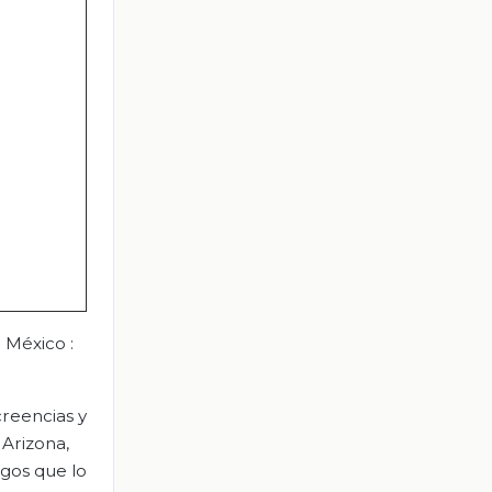
 México :
creencias y
 Arizona,
agos que lo