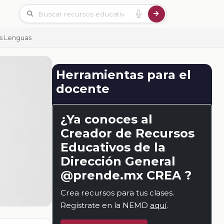
s Lenguas
Herramientas para el
docente
¿Ya conoces al
Creador de Recursos
Educativos de la
Dirección General
@prende.mx CREA ?
Crea recursos para tus clases.
Regístrate en la NEMD
aquí
.