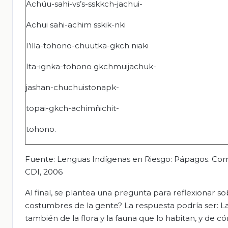
Achúu-sahi-vs’s-sskkch-jachui-
Achui sahi-achim sskik-nki
I’illa-tohono-chuutka-gkch niaki
Ita-ignka-tohono gkchmuijachuk-
jashan-chuchuistonapk-
topai-gkch-achimñichit-
tohono.
Fuente: Lenguas Indígenas en Riesgo: Pápagos. Comis
CDI, 2006
Al final, se plantea una pregunta para reflexionar so
costumbres de la gente? La respuesta podría ser: L
también de la flora y la fauna que lo habitan, y de c