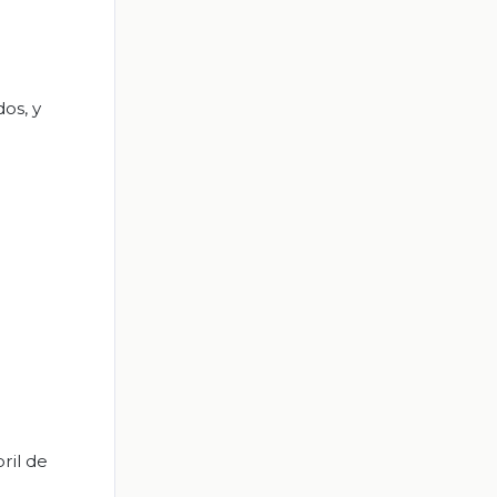
os, y
ril de