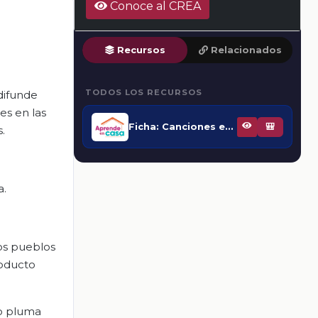
Conoce al CREA
Recursos
Relacionados
TODOS LOS RECURSOS
difunde
es en las
Ficha: Canciones en nuestras lenguas
🎒
.
a.
los pueblos
roducto
 o pluma