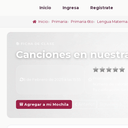
Inicio
Ingresa
Regístrate
Inicio
Primaria
Primaria 6to
Lengua Materna.
📚 FICHA DE CLASE
Canciones en nuestr
Promedio:
0
6 de Febrero de 2025 a las 15:55
Número de valorac
Tu calificación:
Sin 
Anterior
Siguiente
🎒 Agregar a mi Mochila