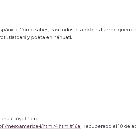
hispánica. Como sabes, casi todos los códices fueron quemad
l, tlatoani y poeta en náhuatl.
zahualcóyotl” en:
/vol1/mesoamerica-i/html/4.html#16a
, recuperado el 10 de ab