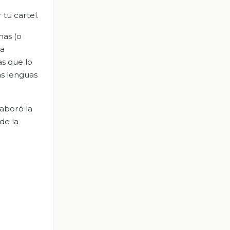
tu cartel.
nas (o
sa
s que lo
as lenguas
aboró la
de la