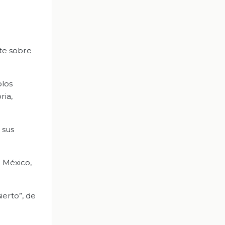
nte sobre
blos
ria,
 sus
. México,
ierto”, de
: