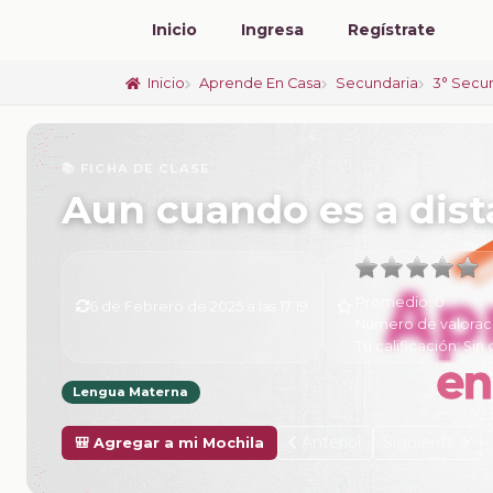
Inicio
Ingresa
Regístrate
Inicio
Aprende En Casa
Secundaria
3° Secu
📚 FICHA DE CLASE
Aun cuando es a dist
Promedio:
0
6 de Febrero de 2025 a las 17:19
Número de valorac
Tu calificación:
Sin 
Lengua Materna
Anterior
Siguiente
🎒 Agregar a mi Mochila