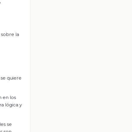
e
 sobre la
 se quiere
n en los
a lógica y
les se
s son