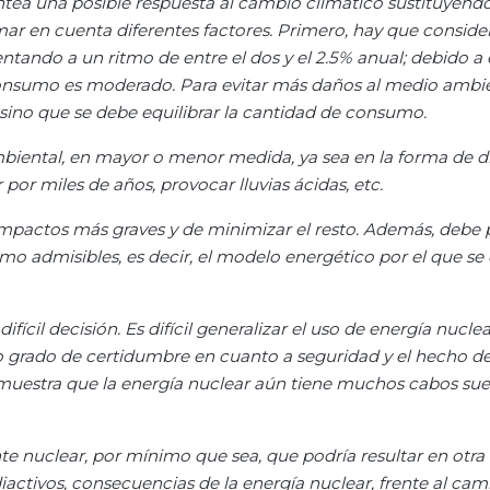
antea una posible respuesta al cambio climático sustituyendo
mar en cuenta diferentes factores. Primero, hay que consider
tando a un ritmo de entre el dos y el 2.5%
anual; debido a e
 consumo es moderado. Para evitar más daños al medio ambi
, sino que se debe equilibrar la cantidad de consumo.
biental, en mayor o menor medida, ya sea en la forma de d
or miles de años, provocar lluvias ácidas, etc.
mpactos más graves y de minimizar el resto. Además, debe p
umo admisibles, es decir, el modelo energético por el que se
ícil decisión. Es difícil generalizar el uso de energía nuclea
to grado de certidumbre en cuanto a seguridad y el hecho d
, muestra que la energía nuclear aún tiene muchos cabos sue
nte nuclear, por mínimo que sea, que podría resultar en otra
iactivos, consecuencias de la energía nuclear, frente al cam