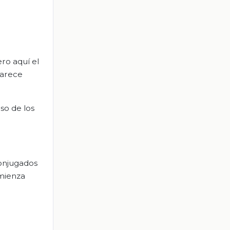
ro aquí el
parece
so de los
onjugados
omienza