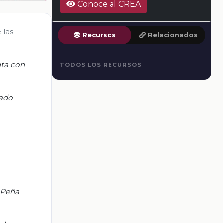
Conoce al CREA
 las
Recursos
Relacionados
nta con
TODOS LOS RECURSOS
cado
a Peña