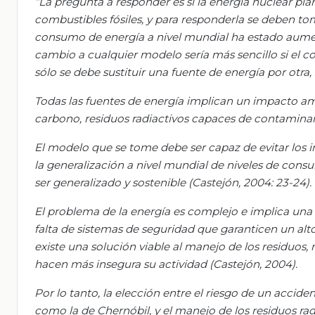
“La pregunta a responder es si la energía nuclear pl
combustibles fósiles, y para responderla se deben to
consumo de energía a nivel mundial ha estado aumen
cambio a cualquier modelo sería más sencillo si el
sólo se debe sustituir una fuente de energía por otra
Todas las fuentes de energía implican un impacto am
carbono, residuos radiactivos capaces de contaminar p
El modelo que se tome debe ser capaz de evitar los i
la generalización a nivel mundial de niveles de cons
ser generalizado y sostenible (Castejón, 2004: 23-24).
El problema de la energía es complejo e implica una dif
falta de sistemas de seguridad que garanticen un al
existe una solución viable al manejo de los residuos
hacen más insegura su actividad (Castejón, 2004).
Por lo tanto, la elección entre el riesgo de un accide
como la de Chernóbil, y el manejo de los residuos rad