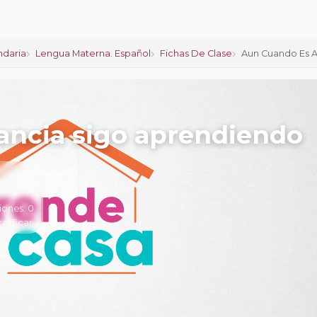
ndaria
Lengua Materna. Español
Fichas De Clase
Aun Cuando Es A
ancia sigo aprendiendo
iones:
0
calificar