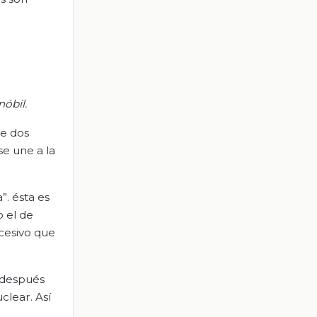
óbil.
ne dos
se une a la
”. ésta es
o el de
ncesivo que
y después
clear. Así