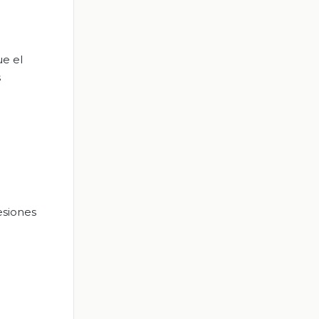
ue el
s
esiones