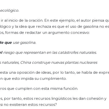
 ecológico
.
al inicio de la oración. En este ejemplo, el autor piensa q
gico y la idea que rechaza es que el uso de gasolina no e
dos, formas de redactar un argumento concesivo:
de que
use gasolina.
el
riesgo que representan en las catástrofes naturales.
s naturales, China construye nuevas plantas nucleares
ta una oposición de ideas, por lo tanto, se habla de expr
sin que esto impida su cumplimiento.
otros que cumplen con esta misma función.
s, por tanto, estos recursos lingüísticos les dan cohesión y
si no existieran estos recursos?