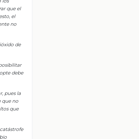
 los
ar que el
sto, el
ente no
ióxido de
osibilitar
 opte debe
r, pues la
e que no
ltos que
 catástrofe
bio