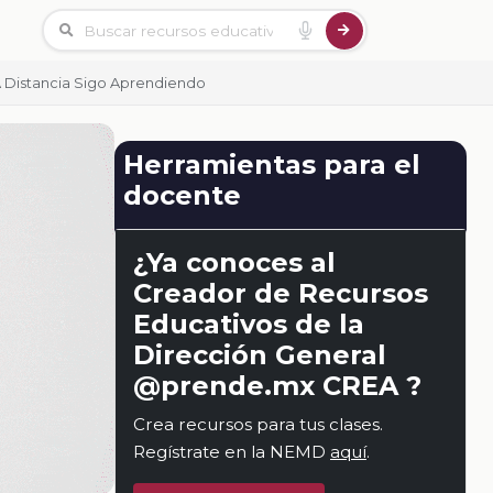
 Distancia Sigo Aprendiendo
Herramientas para el
docente
¿Ya conoces al
Creador de Recursos
Educativos de la
Dirección General
@prende.mx CREA ?
Crea recursos para tus clases.
Regístrate en la NEMD
aquí
.