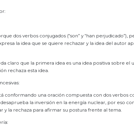
or:
ue dos verbos conjugados (“son” y “han perjudicado”), pe
xpresa la idea que se quiere rechazar y la idea del autor a
a claro que la primera idea es una idea positiva sobre el u
ión rechaza esta idea.
ncesivas:
está conformando una oración compuesta con dos verbos c
tor desaprueba la inversión en la energía nuclear, por eso c
ar y la rechaza para afirmar su postura frente al tema.
ría: