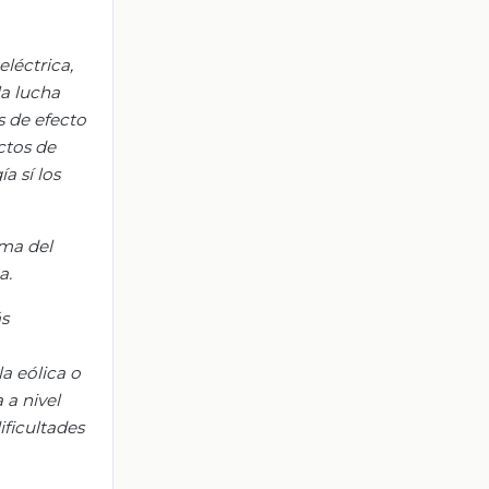
léctrica,
la lucha
s de efecto
ctos de
gía
sí los
ema del
a.
ás
la eólica o
 a nivel
ificultades