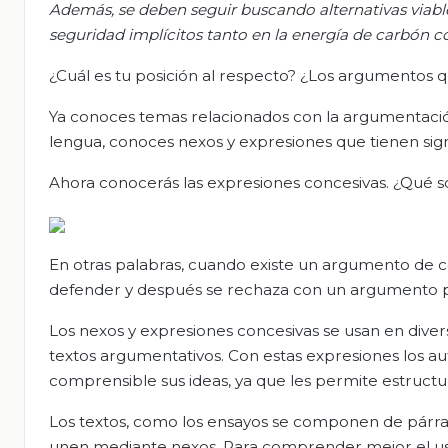
Además, se deben seguir buscando alternativas viabl
seguridad implícitos tanto en la energía de carbón co
¿Cuál es tu posición al respecto? ¿Los argumentos 
Ya conoces temas relacionados con la argumentació
lengua, conoces nexos y expresiones que tienen sign
Ahora conocerás las expresiones concesivas. ¿Qué so
En otras palabras, cuando existe un argumento de co
defender y después se rechaza con un argumento p
Los nexos y expresiones concesivas se usan en divers
textos argumentativos. Con estas expresiones los au
comprensible sus ideas, ya que les permite estruct
Los textos, como los ensayos se componen de párraf
unen mediante nexos. Para comprender mejor el uso