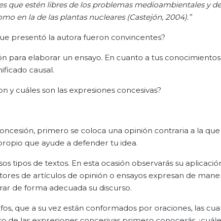
es que estén libres de los problemas medioambientales y d
mo en la de las plantas nucleares (Castejón, 2004).”
que presentó la autora fueron convincentes?
n para elaborar un ensayo. En cuanto a tus conocimientos
ificado causal.
n y cuáles son las expresiones concesivas?
ncesión, primero se coloca una opinión contraria a la que
ropio que ayude a defender tu idea.
os tipos de textos. En esta ocasión observarás su aplicació
tores de artículos de opinión o ensayos expresan de maner
urar de forma adecuada su discurso.
os, que a su vez están conformados por oraciones, las cua
 de las expresiones concesivas primero conocerás ¿cuále