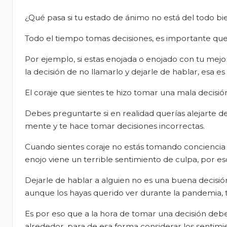
¿Qué pasa si tu estado de ánimo no está del todo bi
Todo el tiempo tomas decisiones, es importante que
Por ejemplo, si estas enojada o enojado con tu mej
la decisión de no llamarlo y dejarle de hablar, esa e
El coraje que sientes te hizo tomar una mala decisió
Debes preguntarte si en realidad querías alejarte 
mente y te hace tomar decisiones incorrectas.
Cuando sientes coraje no estás tomando conciencia d
enojo viene un terrible sentimiento de culpa, por eso
Dejarle de hablar a alguien no es una buena decisi
aunque los hayas querido ver durante la pandemia,
Es por eso que a la hora de tomar una decisión deb
alrededor, para de esa forma considerar los sentimi