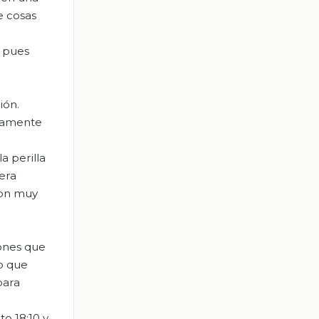
e cosas
” pues
ión.
atamente
a perilla
era
son muy
iones que
o que
para
to 18:10 y