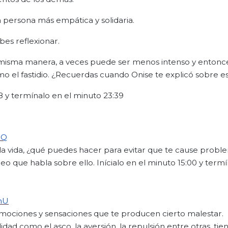
a persona más empática y solidaria.
es reflexionar.
a misma manera, a veces puede ser menos intenso y entonc
o el fastidio. ¿Recuerdas cuando Onise te explicó sobre e
08 y termínalo en el minuto 23:39
oQ
la vida, ¿qué puedes hacer para evitar que te cause probl
deo que habla sobre ello. Inícialo en el minuto 15:00 y termí
nU
emociones y sensaciones que te producen cierto malestar.
d como el asco, la aversión, la repulsión entre otras, tie