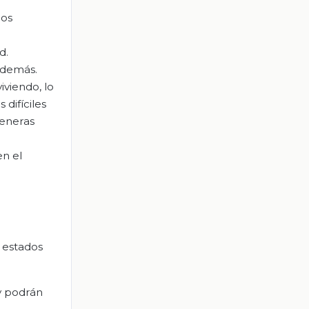
los
d.
 demás.
viendo, lo
difíciles
generas
en el
s estados
 y podrán