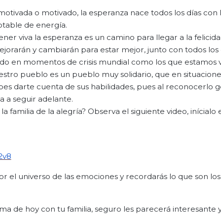
otivada o motivado, la esperanza nace todos los días con 
otable de energía.
ner viva la esperanza es un camino para llegar a la felicida
ejorarán y cambiarán para estar mejor, junto con todos los
odo en momentos de crisis mundial como los que estamos vi
ro pueblo es un pueblo muy solidario, que en situaciones 
bes darte cuenta de sus habilidades, pues al reconocerlo 
a a seguir adelante.
familia de la alegría? Observa el siguiente video, inícialo 
2v8
por el universo de las emociones y recordarás lo que son lo
tema de hoy con tu familia, seguro les parecerá interesante