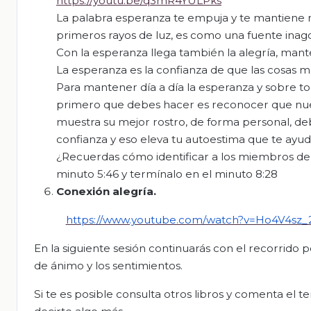
https://youtu.be/q3mR4YULPks
La palabra esperanza te empuja y te mantiene m
primeros rayos de luz, es como una fuente inag
Con la esperanza llega también la alegría, mante
La esperanza es la confianza de que las cosas m
Para mantener día a día la esperanza y sobre t
primero que debes hacer es reconocer que nuest
muestra su mejor rostro, de forma personal, de
confianza y eso eleva tu autoestima que te ayud
¿Recuerdas cómo identificar a los miembros de la 
minuto 5:46 y termínalo en el minuto 8:28
Conexión alegría.
https://www.youtube.com/watch?v=Ho4V4sz_
En la siguiente sesión continuarás con el recorrido 
de ánimo y los sentimientos.
Si te es posible consulta otros libros y comenta el 