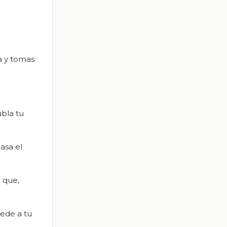
a y tomas
bla tu
asa el
 que,
cede a tu