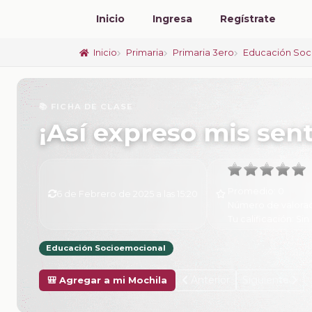
Inicio
Ingresa
Regístrate
Inicio
Primaria
Primaria 3ero
Educación Soc
📚 FICHA DE CLASE
¡Así expreso mis sen
Promedio:
0
6 de Febrero de 2025 a las 15:20
Número de valora
Tu calificación:
Sin 
Educación Socioemocional
Anterior
Siguiente
🎒 Agregar a mi Mochila