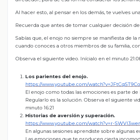
Al hacer esto, al pensar en los demás, te vuelves un
Recuerda que antes de tomar cualquier decisión deb
Sabías que, el enojo no siempre se manifiesta de l
cuando conoces a otros miembros de su familia, com
Observa el siguiente video. Inícialo en el minuto 21:
Los parientes del enojo.
https://www.youtube.com/watch?v=JFtCqST9C
El enojo como todas las emociones es parte de 
Regularlo es la solución. Observa el siguiente vi
minuto 16:21
Historias de aversión y superación.
https://www.youtube.com/watch?v=r-SWVI3we
En algunas sesiones aprendiste sobre algunas 
Las emociones que te producen cierta incomodida