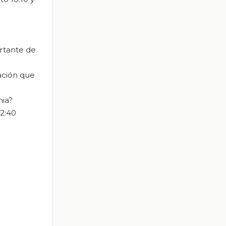
ortante de
ación que
mia?
22:40