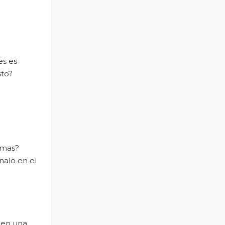
es es
sto?
emas?
nalo en el
nen una