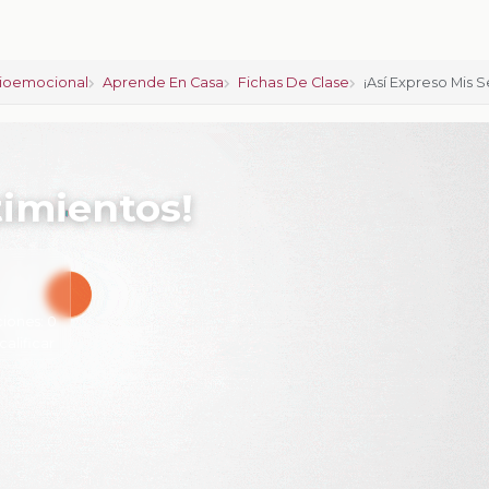
ioemocional
Aprende En Casa
Fichas De Clase
¡Así Expreso Mis 
timientos!
ciones:
0
calificar