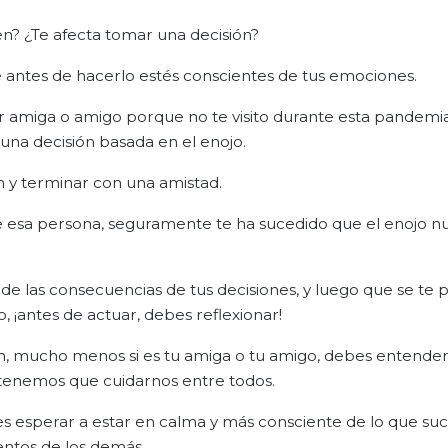
en? ¿Te afecta tomar una decisión?
 antes de hacerlo estés conscientes de tus emociones.
or amiga o amigo porque no te visito durante esta pandemi
s una decisión basada en el enojo.
n y terminar con una amistad.
de esa persona, seguramente te ha sucedido que el enojo nu
e las consecuencias de tus decisiones, y luego que se te p
, ¡antes de actuar, debes reflexionar!
ón, mucho menos si es tu amiga o tu amigo, debes entender
 tenemos que cuidarnos entre todos.
es esperar a estar en calma y más consciente de lo que su
entos de los demás.