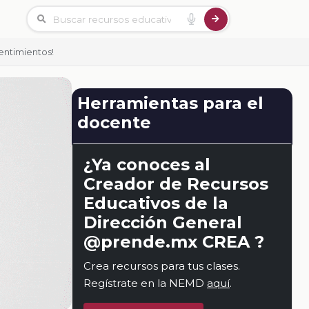
Sentimientos!
Herramientas para el
docente
¿Ya conoces al
Creador de Recursos
Educativos de la
Dirección General
@prende.mx CREA ?
Crea recursos para tus clases.
Regístrate en la NEMD
aquí
.