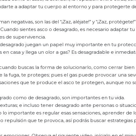
yudarte a adaptar tu cuerpo al entorno y para protegerte d
 negativas, son las del “¡Zaz, aléjate!” y “¡Zaz, protégete!
 Cuando sientes asco o desagrado, es necesario adaptar tu
s de supervivencia.
 desagrado juegan un papel muy importante en tu protecc
s en casa y llega un olor a gas? Es desagradable e inmedi
cuando buscas la forma de solucionarlo, como cerrar bien l
e la fuga, te proteges; pues el gas puede provocar una sev
 sensaciones que te produce el asco te protegen, aunque no 
grado como de desagrado, son importantes en tu vida.
texturas; e incluso tener desagrado ante personas o situac
 lo importante es regular esas sensaciones, aprender de l
ón o repulsión que te provoca, así podrás buscar estrategias 
as emociones. Observa el siguiente video, inícialo en el minu