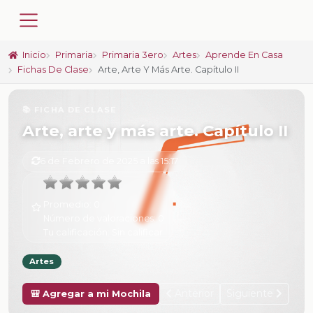
Inicio
Primaria
Primaria 3ero
Artes
Aprende En Casa
Fichas De Clase
Arte, Arte Y Más Arte. Capítulo II
📚 FICHA DE CLASE
Arte, arte y más arte. Capítulo II
6 de Febrero de 2025 a las 15:17
Promedio:
0
Número de valoraciones:
0
Tu calificación:
Sin calificar
Artes
Anterior
Siguiente
🎒 Agregar a mi Mochila