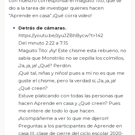
con nuestro corresponsal el maguito Tito, que se
dio a la tarea de investigar quienes hacen
“Aprende en casa” ¡Qué corra video!
Detrás de cámaras.
https://youtu.be/zyuJZBhBycw?t=142
Del minuto 2:22 a 7:15
Maguito Tito: ¡Ay! Este chisme esta rebueno, no
sabía que Monstrilio no se cepilla los colmillos,
¡Ja, ja, ja! ¿Qué? Perdón.
¡Qué tal, niñas y niños! pues a mí no es que me
guste el chisme, pero la verdad sí, ¡Ja, ja, ja!
¿Qué creen?
Estuve platicando con todas las personas que
hacen Aprende en casa y ¿Qué creen? Pues
me entere de todo lo que hacen.
¡Acompáñeme a ver lo que me dijeron!
Preguntas a los participantes de Aprende en
casa III, clase de cierre del ciclo escolar 2020-