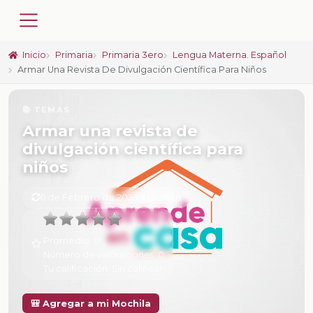
Inicio
Primaria
Primaria 3ero
Lengua Materna. Español
Armar Una Revista De Divulgación Científica Para Niños
📚 TEMAS
Armar una revista de
divulgación científica para
niños
6 de Febrero de 2025 a las 15:26
Promedio:
0
Número de valoraciones:
0
Tu calificación:
Sin calificar
🎒 Agregar a mi Mochila