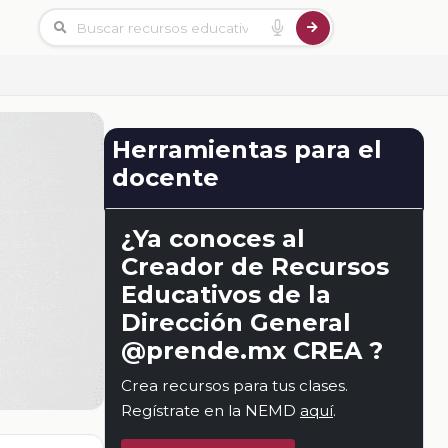
Herramientas para el
docente
¿Ya conoces al
Creador de Recursos
Educativos de la
Dirección General
@prende.mx CREA ?
Crea recursos para tus clases.
Regístrate en la NEMD
aquí
.