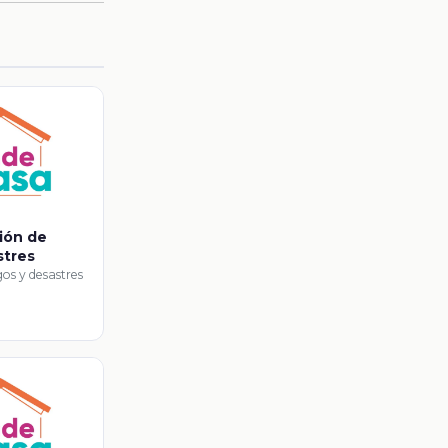
ión de
stres
gos y desastres