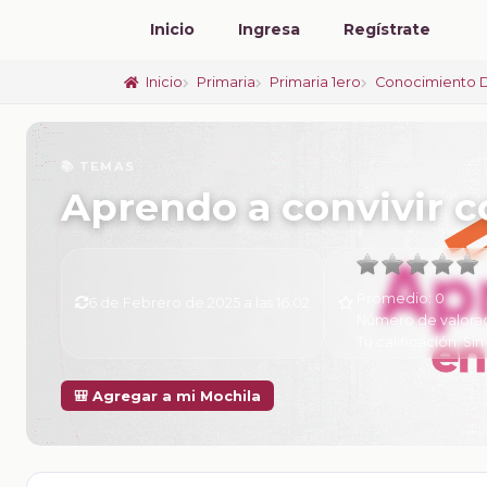
Inicio
Ingresa
Regístrate
Inicio
Primaria
Primaria 1ero
Conocimiento 
📚 TEMAS
Aprendo a convivir 
Promedio:
0
6 de Febrero de 2025 a las 16:02
Número de valora
Tu calificación:
Sin
🎒 Agregar a mi Mochila