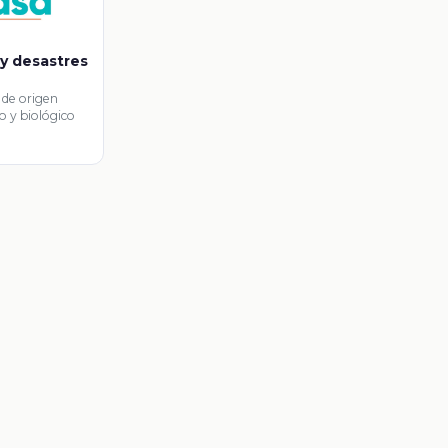
 y desastres
ógico y
 de origen
o y biológico