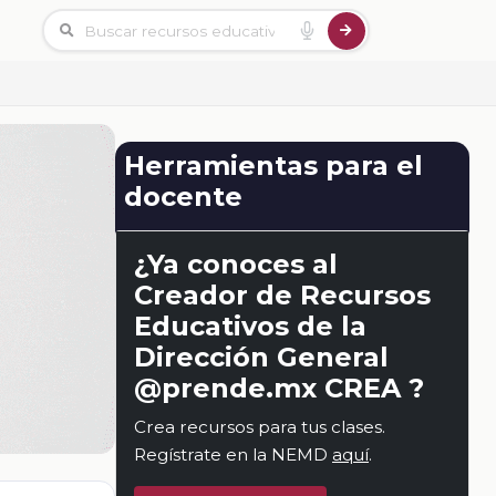
Herramientas para el
docente
¿Ya conoces al
Creador de Recursos
Educativos de la
Dirección General
@prende.mx CREA ?
Crea recursos para tus clases.
Regístrate en la NEMD
aquí
.