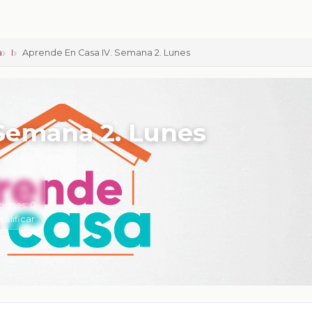
a
I
Aprende En Casa IV. Semana 2. Lunes
 Semana 2. Lunes
ciones:
0
calificar