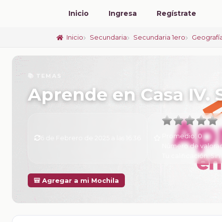
Inicio
Ingresa
Regístrate
Inicio
Secundaria
Secundaria 1ero
Geografí
📚 TEMAS
Aprende en Casa IV.
Promedio:
0
6 de Febrero de 2025 a las 16:36
Número de valora
Tu calificación:
Sin 
🎒 Agregar a mi Mochila