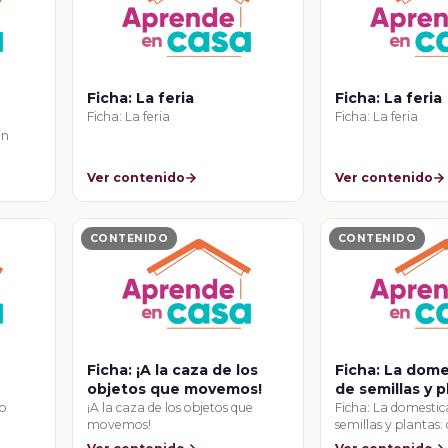
Ficha: La feria
Ficha: La feria
Ficha: La feria
Ficha: La feria
an
Ver contenido
Ver contenido
CONTENIDO
CONTENIDO
Ficha: ¡A la caza de los
Ficha: La dome
objetos que movemos!
de semillas y p
la caza a la ag
to
¡A la caza de los objetos que
Ficha: La domestic
movemos!
semillas y plantas: 
…