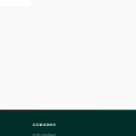
GOBIERNO
gob.mx/sep