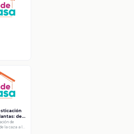
sticación
lantas: de
ricultura
ación de
de la caza a la