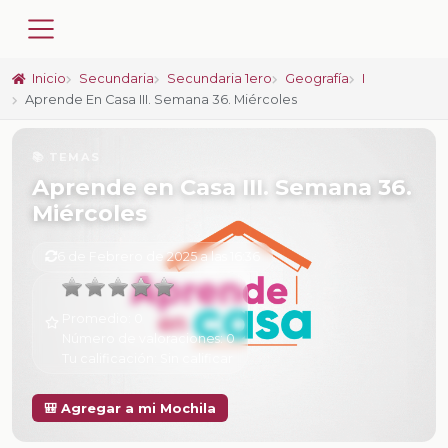
Inicio
Secundaria
Secundaria 1ero
Geografía
I
Aprende En Casa III. Semana 36. Miércoles
📚 TEMAS
Aprende en Casa III. Semana 36.
Miércoles
6 de Febrero de 2025 a las 16:36
Promedio:
0
Número de valoraciones:
0
Tu calificación:
Sin calificar
🎒 Agregar a mi Mochila