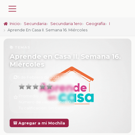
Inicio
Secundaria
Secundaria 1ero
Geografía
I
Aprende En Casa II. Semana 16. Miércoles
📚 TEMAS
Aprende en Casa II. Semana 16.
Miércoles
6 de Febrero de 2025 a las 16:36
Promedio:
0
Número de valoraciones:
0
Tu calificación:
Sin calificar
🎒 Agregar a mi Mochila