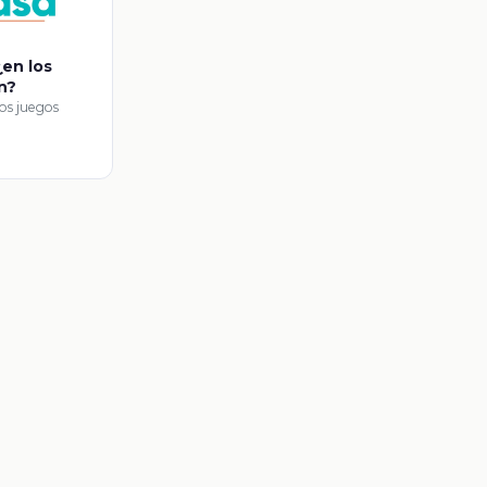
¿en los
n?
los juegos