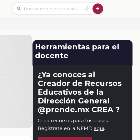
Herramientas para el
docente
¿Ya conoces al
Creador de Recursos
Educativos de la
Dirección General
@prende.mx CREA ?
Crea recursos para tus clases.
Regístrate en la NEMD
aquí
.