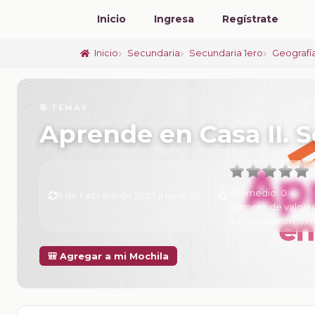
Inicio
Ingresa
Regístrate
Inicio
Secundaria
Secundaria 1ero
Geografí
📚 TEMAS
Aprende en Casa II. 
Promedio:
0
6 de Febrero de 2025 a las 16:36
Número de valora
Tu calificación:
Sin 
🎒 Agregar a mi Mochila