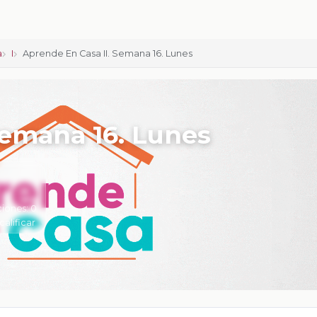
a
I
Aprende En Casa II. Semana 16. Lunes
Semana 16. Lunes
ciones:
0
calificar