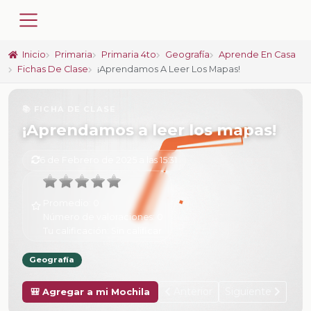
Inicio
Primaria
Primaria 4to
Geografía
Aprende En Casa
Fichas De Clase
¡Aprendamos A Leer Los Mapas!
📚 FICHA DE CLASE
¡Aprendamos a leer los mapas!
6 de Febrero de 2025 a las 15:31
Promedio:
0
Número de valoraciones:
0
Tu calificación:
Sin calificar
Geografía
Anterior
Siguiente
🎒 Agregar a mi Mochila