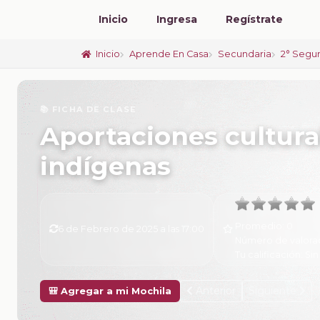
Inicio
Ingresa
Regístrate
Inicio
Aprende En Casa
Secundaria
2° Segu
📚 FICHA DE CLASE
Aportaciones cultura
indígenas
Promedio:
0
6 de Febrero de 2025 a las 17:00
Número de valora
Tu calificación:
Sin
Anterior
Siguiente
🎒 Agregar a mi Mochila