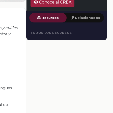
Conoce al CREA
Recursos
Relacionados
 y cuáles
TODOS LOS RECURSOS
mica y
lenguas
al de