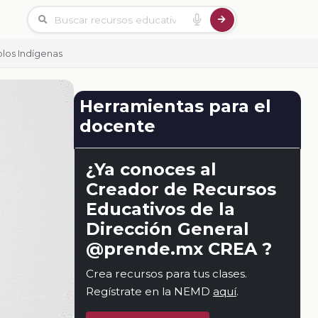
blos Indígenas
Herramientas para el
docente
¿Ya conoces al
Creador de Recursos
Educativos de la
Dirección General
@prende.mx CREA ?
Crea recursos para tus clases.
Regístrate en la NEMD
aquí
.