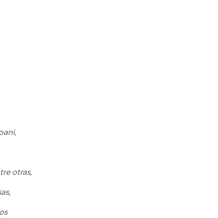
oani,
re otras,
as,
os