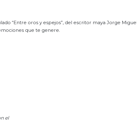
itulado “Entre oros y espejos”, del escritor maya Jorge Mig
 emociones que te genere.
n el