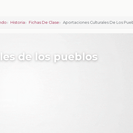
ndo
Historia
Fichas De Clase
Aportaciones Culturales De Los Pue
les de los pueblos
ciones:
0
 calificar