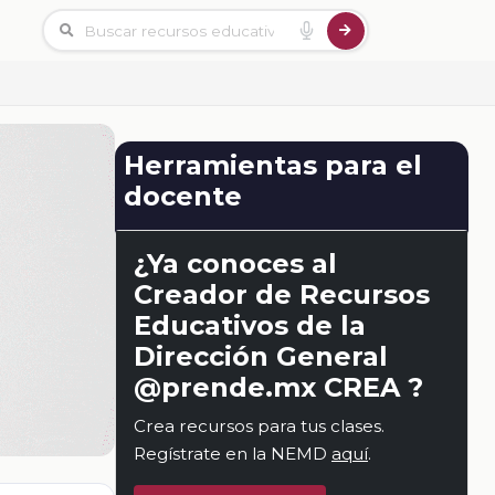
Herramientas para el
docente
¿Ya conoces al
Creador de Recursos
Educativos de la
Dirección General
@prende.mx CREA ?
Crea recursos para tus clases.
Regístrate en la NEMD
aquí
.