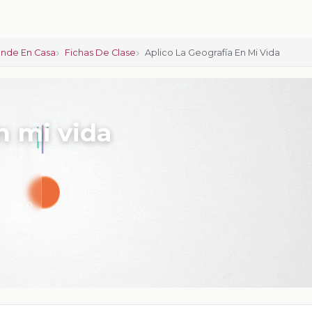
nde En Casa
Fichas De Clase
Aplico La Geografía En Mi Vida
n mi vida
iones:
0
calificar