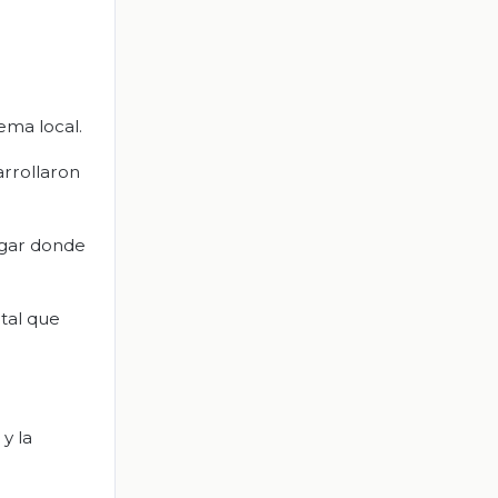
ema local.
arrollaron
ugar donde
ntal que
y la