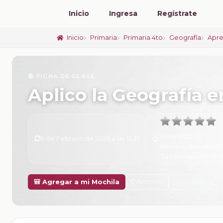
Inicio
Ingresa
Regístrate
Inicio
Primaria
Primaria 4to
Geografía
Apre
📚 FICHA DE CLASE
Aplico la Geografía e
Promedio:
0
6 de Febrero de 2025 a las 15:31
Número de valorac
Tu calificación:
Sin 
Anterior
Siguiente
🎒 Agregar a mi Mochila