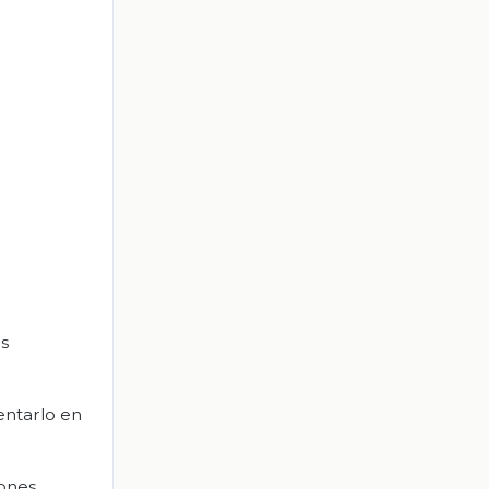
os
entarlo en
iones